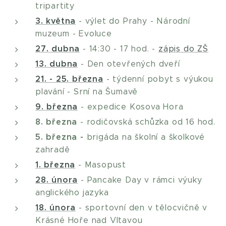
tripartity
3. května
- výlet do Prahy - Národní
muzeum - Evoluce
27. dubna
- 14:30 - 17 hod. -
zápis do ZŠ
13. dubna
- Den otevřených dveří
21. - 25. března
- týdenní pobyt s výukou
plavání - Srní na Šumavě
9. března
- expedice Kosova Hora
8. března
- rodičovská schůzka od 16 hod.
5. března -
brigáda na školní a školkové
zahradě
1. března
- Masopust
28. února
- Pancake Day v rámci výuky
anglického jazyka
18. února
- sportovní den v tělocvičně v
Krásné Hoře nad Vltavou