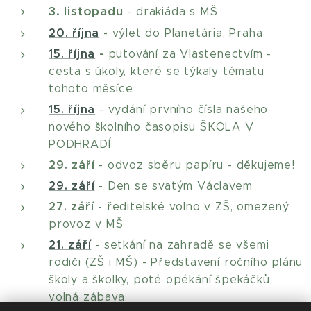
3. listopadu
- drakiáda s MŠ
20. října
- výlet do Planetária, Praha
15. října
-
putování za Vlastenectvím -
cesta s úkoly, které se týkaly tématu
tohoto měsíce
15. října
- vydání prvního čísla našeho
nového školního časopisu ŠKOLA V
PODHRADÍ
29. září
-
odvoz sběru papíru - děkujeme!
29. září
- Den se svatým Václavem
27. září
- ředitelské volno v ZŠ, omezený
provoz v MŠ
21. září
- setkání na zahradě se všemi
rodiči (ZŠ i MŠ) - Představení ročního plánu
školy a školky, poté opékání špekáčků,
volná zábava.