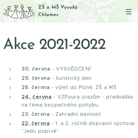
ZŠ a MŠ Vysoký
Chlumec
Akce 2021-2022
30. června
- VYSVĚDČENÍ
29. června
- turistický den
28. června
- výlet do Plzně, ZŠ a MŠ
24. června
- VZPoura úrazům - přednáška
na téma bezpečného pohybu
23. června
- Zahradní slavnost
22. června
- 1. a 2. ročník dopravní výchova
"Jedu poprvé"