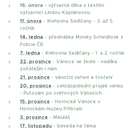
16. února -
výtvarná dílna s textilní
výtvarnicí Lindou Kaplanovou
11. února
- Knihovna Sedlčany - 3. až 5.
ročník
14. ledna
- přednáška Moniky Schindlové z
Policie ČR
7. ledna
- Knihovna Sedlčany - 1. a 2. ročník
22. prosince
- Vánoce ve škole - nadílka
zvířátkům i nám
21. prosince
- vánoční vaření a tvoření
20. prosince
- celodopolední projek venku
- Putování po světových Vánocích
15. prosince
- Hornické Vánoce v
Hornickém muzeu Příbram
3. prosince
- Mikuláš
17. listopadu
- beseda na téma