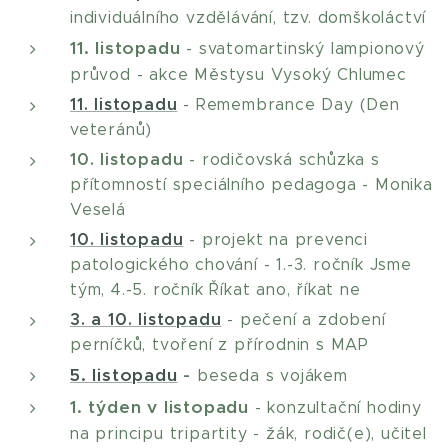
individuálního vzdělávání, tzv. domškoláctví
11. listopadu
- svatomartinský lampionový
průvod - akce Městysu Vysoký Chlumec
11. listopadu
- Remembrance Day (Den
veteránů)
10. listopadu
- rodičovská schůzka s
přítomností speciálního pedagoga - Monika
Veselá
10. listopadu
- projekt na prevenci
patologického chování - 1.-3. ročník Jsme
tým, 4.-5. ročník Říkat ano, říkat ne
3. a 10. listopadu
- pečení a zdobení
perníčků, tvoření z přírodnin s MAP
5. listopadu
-
beseda s vojákem
1. týden v listopadu
- konzultační hodiny
na principu tripartity - žák, rodič(e), učitel