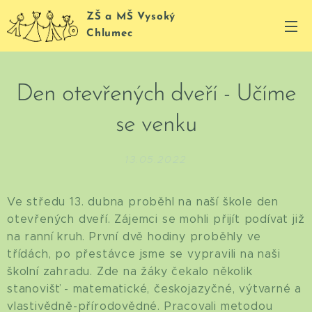
ZŠ a MŠ Vysoký
Chlumec
Den otevřených dveří - Učíme
se venku
13.05.2022
Ve středu 13. dubna proběhl na naší škole den
otevřených dveří. Zájemci se mohli přijít podívat již
na ranní kruh. První dvě hodiny proběhly ve
třídách, po přestávce jsme se vypravili na naši
školní zahradu. Zde na žáky čekalo několik
stanovišť - matematické, českojazyčné, výtvarné a
vlastivědně-přírodovědné. Pracovali metodou