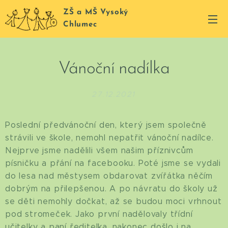
ZŠ a MŠ Vysoký
Chlumec
Vánoční nadílka
27.12.2021
Poslední předvánoční den, který jsem společně
strávili ve škole, nemohl nepatřit vánoční nadílce.
Nejprve jsme nadělili všem našim příznivcům
písničku a přání na facebooku. Poté jsme se vydali
do lesa nad městysem obdarovat zvířátka něčím
dobrým na přilepšenou. A po návratu do školy už
se děti nemohly dočkat, až se budou moci vrhnout
pod stromeček. Jako první nadělovaly třídní
učitelky a paní ředitelka, nakonec došlo i na