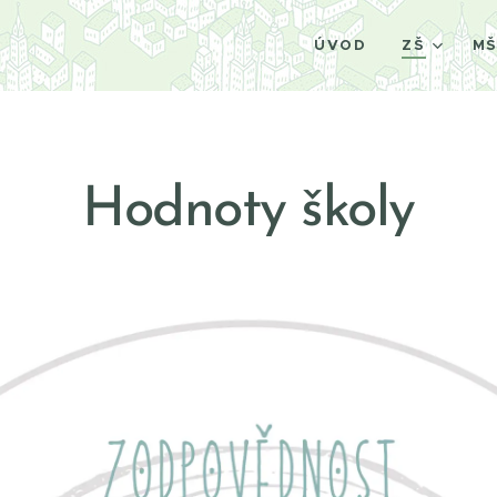
ÚVOD
ZŠ
M
Hodnoty
školy