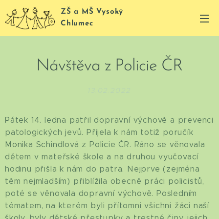
ZŠ a MŠ Vysoký
Chlumec
Návštěva z Policie ČR
13.02.2022
Pátek 14. ledna patřil dopravní výchově a prevenci
patologických jevů. Přijela k nám totiž poručík
Monika Schindlová z Policie ČR. Ráno se věnovala
dětem v mateřské škole a na druhou vyučovací
hodinu přišla k nám do patra. Nejprve (zejména
těm nejmladším) přiblížila obecně práci policistů,
poté se věnovala dopravní výchově. Posledním
tématem, na kterém byli přítomni všichni žáci naší
školy, byly dětské přestupky a trestné činy, jejich