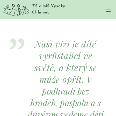
ZŠ a MŠ Vysoký
Chlumec
Naší vizí je dítě
vyrůstající ve
který
světě, o
se
může opřít.
V
podhradí bez
hradeb, pospol
u a s
důvěrou vedeme děti