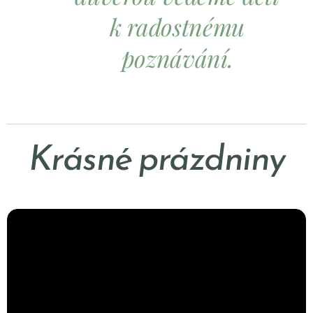
k
radostnému
poznávání.
Krásné prázdniny