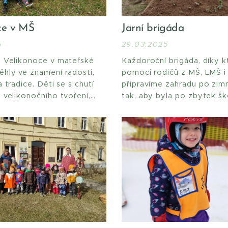
ce v MŠ
Jarní brigáda
5
29.03.2025
a Velikonoce v mateřské
Každoroční brigáda, díky k
ěhly ve znamení radosti,
pomoci rodičů z MŠ, LMŠ i
a tradice. Děti se s chutí
připravíme zahradu po zim
o velikonočního tvoření,
tak, aby byla po zbytek šk
 skanzen a nechybělo ani
roku pro všechny účastník
í. Odměnou nám byly nejen
vzdělávání co nejpříjemnějš
le také úsměvy na tvářích
konala v úplně jiném měřítk
ré jsme potkali. Přejeme
Udál se totiž takový malý 
konoce!
velký – zázrak. Z jednoho 
který vznikl na schůzce SR
postupně rodila...