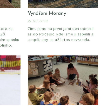
Vynášení Morany
21.03.2025
teré za
Zimu jsme na první jarní den odnesli
 ZŠ
až do Počepic, kde jsme ji zapálili a
ním spánku
utopili, aby se už letos nevracela.
olního
y
í, se letos
u.
– vlastně
nápadu,
PŠ, se