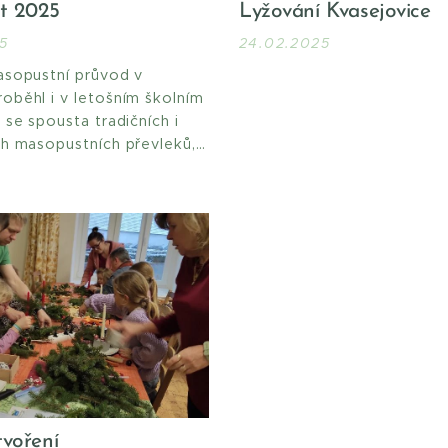
t 2025
Lyžování Kvasejovice
5
24.02.2025
asopustní průvod v
oběhl i v letošním školním
 se spousta tradičních i
ch masopustních převleků,
 a hodovalo.
tvoření