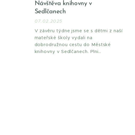
Návštěva knihovny v
Sedlčanech
07.02.2025
V závěru týdne jsme se s dětmi z naší
mateřské školy vydali na
dobrodružnou cestu do Městské
knihovny v Sedlčanech. Plni
očekávání jsme nastoupili do
autobusu, který nás dovezl do centra
města. Po příjemné procházce ulicemi
jsme dorazili ke knihovně, kde jsme
se nejprve posilnili svačinkou a poté
nás čekal zajímavý a zábavný
program.Tématem naší...