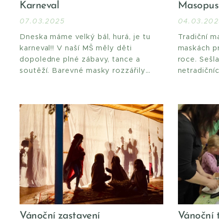
Karneval
Masopus
07.03.2025
04.03.202
Dneska máme velký bál, hurá, je tu
Tradiční m
karneval!! V naší MŠ měly děti
maskách pr
dopoledne plné zábavy, tance a
roce. Sešla
soutěží. Barevné masky rozzářily
netradiční
celou školku a všichni jsme si
zpívalo se
společně užili kouzelnou atmosféru.
Vánoční
zastavení
Vánoční 