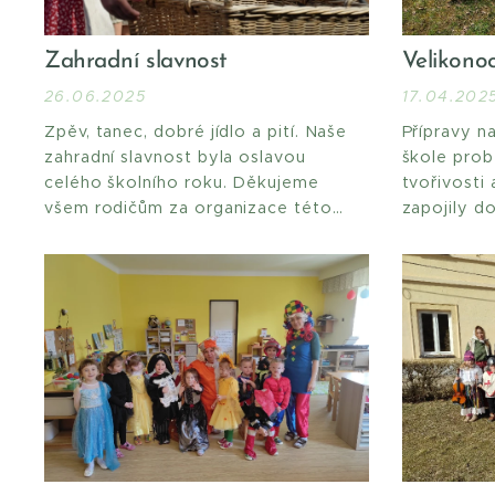
Zahradní slavnost
Velikono
26.06.2025
17.04.202
Zpěv, tanec, dobré jídlo a pití. Naše
Přípravy n
zahradní slavnost byla oslavou
škole prob
celého školního roku. Děkujeme
tvořivosti 
všem rodičům za organizace této
zapojily d
skvělé akce, díky všem, kteří jste
navštívily
přišli.
koledován
dobroty, a
všech, kte
hezké Veli