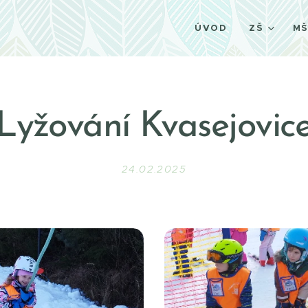
ÚVOD
ZŠ
M
Lyžování Kvasejovic
24.02.2025