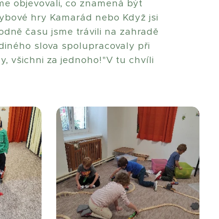
me objevovali, co znamená být
hybové hry Kamarád nebo Když jsi
Hodně času jsme trávili na zahradě
ediného slova spolupracovaly při
, všichni za jednoho!"V tu chvíli