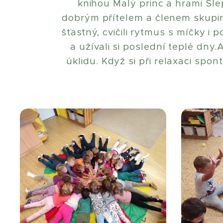
knihou Malý princ a hrami Sl
dobrým přítelem a členem skupin
šťastný, cvičili rytmus s míčky i
a užívali si poslední teplé dny
úklidu. Když si při relaxaci spo