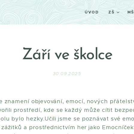
ÚVOD
ZŠ
M
Září ve školce
30.09.2025
e znamení objevování, emocí, nových přátelstv
ořili prostředí, kde se každý může cítit bezp
lu bylo hezky.Učili jsme se poznávat své emoc
 zážitků a prostřednictvím her jako Emocníče