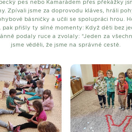
epecký pes nebo Kamarádem přes překážky js
y. Zpívali jsme za doprovodu kláves, hráli po
 pohybové básničky a učili se spolupráci hrou. 
.A pak přišly ty silné momenty: Když děti bez j
ntánně podaly ruce a zvolaly: "Jeden za všechny
jsme věděli, že jsme na správné cestě.