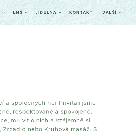
Š
LMŠ
JÍDELNA
KONTAKT
DALŠÍ
í a společných her.Přivítali jsme
ečně, respektovaně a spokojeně.
e, mluvit o nich a vzájemně si
k, Zrcadlo nebo Kruhová masáž. S