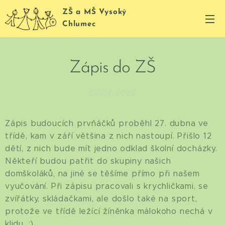
ZŠ a MŠ Vysoký
Chlumec
Zápis do ZŠ
07.07.2022
Zápis budoucích prvňáčků proběhl 27. dubna ve
třídě, kam v září většina z nich nastoupí. Přišlo 12
dětí, z nich bude mít jedno odklad školní docházky.
Někteří budou patřit do skupiny našich
domškoláků, na jiné se těšíme přímo při našem
vyučování. Při zápisu pracovali s krychličkami, se
zvířátky, skládačkami, ale došlo také na sport,
protože ve třídě ležící žíněnka málokoho nechá v
klidu. ;)