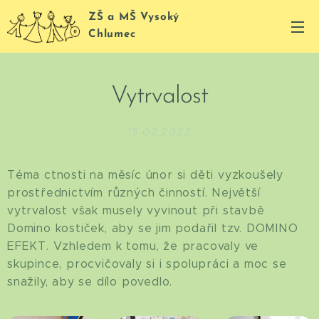
ZŠ a MŠ Vysoký
Chlumec
Vytrvalost
15.02.2022
Téma ctnosti na měsíc únor si děti vyzkoušely
prostřednictvím různých činností. Největší
vytrvalost však musely vyvinout při stavbě
Domino kostiček, aby se jim podařil tzv. DOMINO
EFEKT. Vzhledem k tomu, že pracovaly ve
skupince, procvičovaly si i spolupráci a moc se
snažily, aby se dílo povedlo.