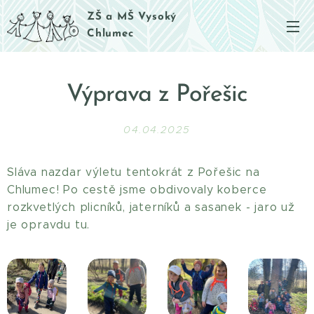
ZŠ a MŠ Vysoký
Chlumec
Výprava z Pořešic
04.04.2025
Sláva nazdar výletu tentokrát z Pořešic na
Chlumec! Po cestě jsme obdivovaly koberce
rozkvetlých plicníků, jaterníků a sasanek - jaro už
je opravdu tu.