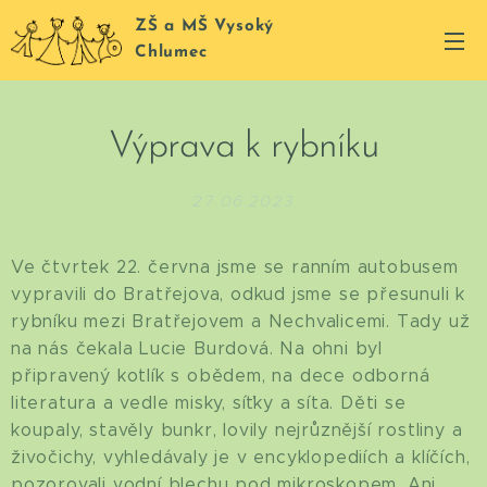
ZŠ a MŠ Vysoký
Chlumec
Výprava k rybníku
27.06.2023
Ve čtvrtek 22. června jsme se ranním autobusem
vypravili do Bratřejova, odkud jsme se přesunuli k
rybníku mezi Bratřejovem a Nechvalicemi. Tady už
na nás čekala Lucie Burdová. Na ohni byl
připravený kotlík s obědem, na dece odborná
literatura a vedle misky, síťky a síta. Děti se
koupaly, stavěly bunkr, lovily nejrůznější rostliny a
živočichy, vyhledávaly je v encyklopediích a klíčích,
pozorovali vodní blechu pod mikroskopem. Ani