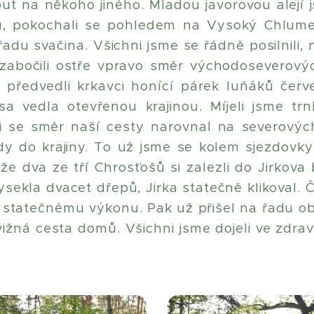
t na někoho jiného. Mladou javorovou alejí 
ku, pokochali se pohledem na Vysoký Chlumec
řadu svačina. Všichni jsme se řádně posilnili
e zabočili ostře vpravo směr východoseverový
předvedli krkavci honící párek luňáků červen
a vedla otevřenou krajinou. Míjeli jsme tr
mi se směr naší cesty narovnal na severov
 do krajiny. To už jsme se kolem sjezdovky p
že dva ze tří Chrosťošů si zalezli do Jirkov
ekla dvacet dřepů, Jirka statečně klikoval. Čt
vu statečnému výkonu. Pak už přišel na řadu o
žná cesta domů. Všichni jsme dojeli ve zdrav