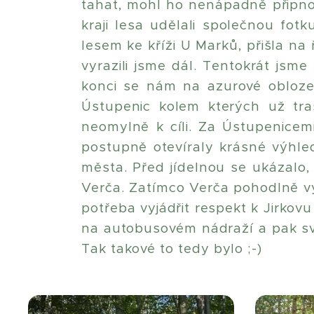
tahat, mohl ho nenápadně připnou
kraji lesa udělali společnou fot
lesem ke kříži U Marků, přišla na 
vyrazili jsme dál. Tentokrát jsm
konci se nám na azurové obloze 
Ústupenic kolem kterých už tras
neomylně k cíli. Za Ústupenice
postupně otevíraly krásné výhledy
města. Před jídelnou se ukázalo, 
Verča. Zatímco Verča pohodlně vys
potřeba vyjádřit respekt k Jirko
na autobusovém nádraží a pak svi
Tak takové to tedy bylo ;-)