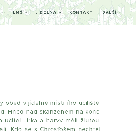
Š
LMŠ
JÍDELNA
KONTAKT
DALŠÍ
 oběd v jídelně místního učiliště.
pad. Hned nad skanzenem na konci
n učitel Jirka a barvy měli žlutou,
ali. Kdo se s Chrosťošem nechtěl