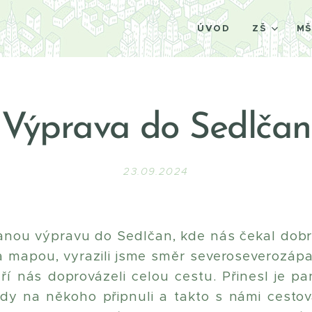
ÚVOD
ZŠ
M
Výprava do Sedlčan
23.09.2024
anou výpravu do Sedlčan, kde nás čekal dobrý
a mapou, vyrazili jsme směr severoseverozá
kteří nás doprovázeli celou cestu. Přinesl je pa
dy na někoho připnuli a takto s námi cestov