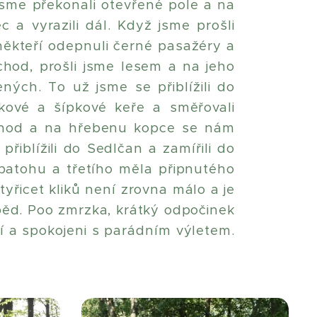
jsme překonali otevřené pole a na
 a vyrazili dál. Když jsme prošli
, někteří odepnuli černé pasažéry a
chod, prošli jsme lesem a na jeho
ých. To už jsme se přiblížili do
nkové a šípkové keře a směřovali
ýchod a na hřebenu kopce se nám
řiblížili do Sedlčan a zamířili do
a batohu a třetího měla připnutého
yřicet kliků není zrovna málo a je
běd. Poo zmrzka, krátký odpočinek
í a spokojeni s parádním výletem.