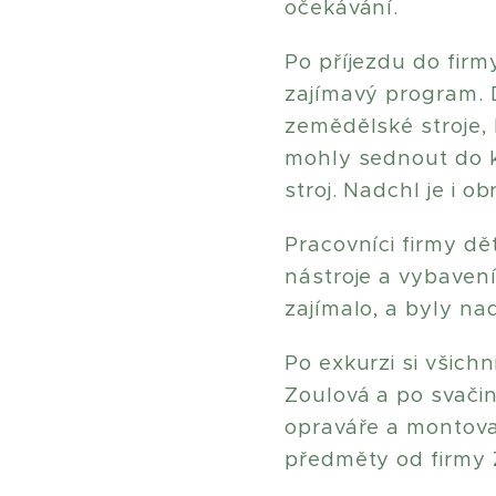
očekávání.
Po příjezdu do firmy
zajímavý program. D
zemědělské stroje, 
mohly sednout do kab
stroj. Nadchl je i o
Pracovníci firmy dět
nástroje a vybavení
zajímalo, a byly na
Po exkurzi si všichn
Zoulová a po svačin
opraváře a montova
předměty od firmy Z