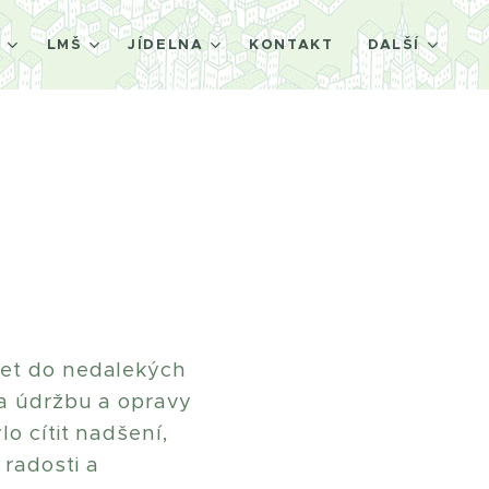
Š
LMŠ
JÍDELNA
KONTAKT
DALŠÍ
let do nedalekých
na údržbu a opravy
lo cítit nadšení,
radosti a