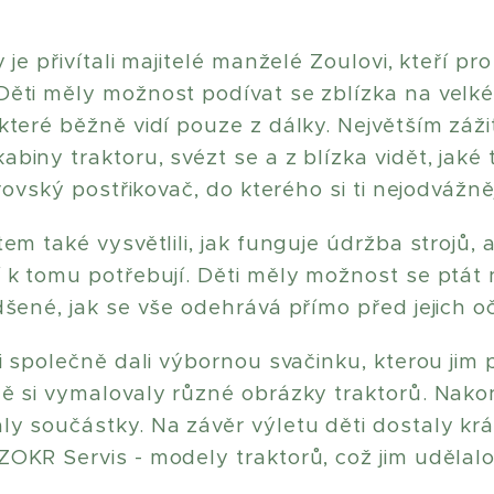
 je přivítali majitelé manželé Zoulovi, kteří pro 
ěti měly možnost podívat se zblízka na velké 
které běžně vidí pouze z dálky. Největším záži
iny traktoru, svézt se a z blízka vidět, jaké to
brovský postřikovač, do kterého si ti nejodvážněj
em také vysvětlili, jak funguje údržba strojů, a
 k tomu potřebují. Děti měly možnost se ptát n
dšené, jak se vše odehrává přímo před jejich o
i společně dali výbornou svačinku, kterou jim p
ě si vymalovaly různé obrázky traktorů. Nakon
ly součástky. Na závěr výletu děti dostaly k
OKR Servis - modely traktorů, což jim udělal