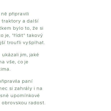
ně připravili
traktory a další
tkem bylo to, že si
 je, "řídit" takový
ší troufli vyšplhat.
 ukázali jim, jaké
a vše, co je
čima.
řipravila paní
ec si zahrály i na
rásné upomínkové
o obrovskou radost.