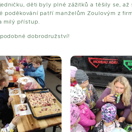
jedničku, děti byly plné zážitků a těšily se, až
elké poděkování patří manželům Zoulovým z fir
a milý přístup.
 podobné dobrodružství!