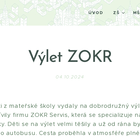
ÚVOD
ZŠ
M
Výlet
ZOKR
04.10.2024
ěti z mateřské školy vydaly na dobrodružný vý
vily firmu ZOKR Servis, která se specializuje 
. Děti se na výlet velmi těšily a už od rána by
o autobusu. Cesta proběhla v atmosféře plné 