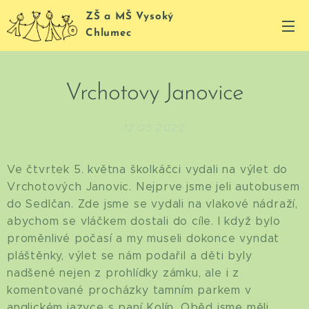
ZŠ a MŠ Vysoký
Chlumec
Vrchotovy Janovice
12.05.2022
Ve čtvrtek 5. května školkáčci vydali na výlet do
Vrchotových Janovic. Nejprve jsme jeli autobusem
do Sedlčan. Zde jsme se vydali na vlakové nádraží,
abychom se vláčkem dostali do cíle. I když bylo
proměnlivé počasí a my museli dokonce vyndat
pláštěnky, výlet se nám podařil a děti byly
nadšené nejen z prohlídky zámku, ale i z
komentované procházky tamním parkem v
anglickém jazyce s paní Kolín. Oběd jsme měli