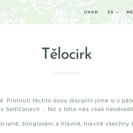
ÚVOD
ZŠ
M
Tělocirk
21.06.2024
é. Protnutí těchto dvou disciplín jsme si v pát
v Sedlčanech ... Nic z toho nás však neodradilo a
po laně, žonglování a hlavně, hlavně všechny 