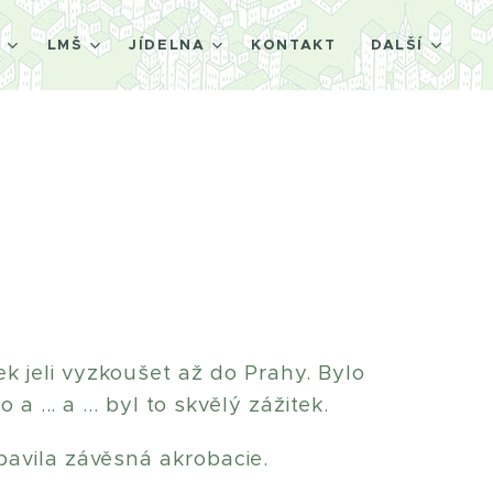
Š
LMŠ
JÍDELNA
KONTAKT
DALŠÍ
ek jeli vyzkoušet až do Prahy. Bylo
 ... a ... byl to skvělý zážitek.
bavila závěsná akrobacie.