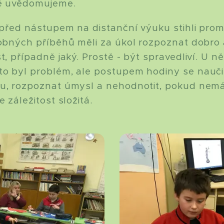
žně uvědomujeme.
ě před nástupem na distanční výuku stihli prom
robných příběhů měli za úkol rozpoznat dobro 
t, případně jaký. Prostě - být spravedliví. U 
to byl problém, ale postupem hodiny se nauči
hu, rozpoznat úmysl a nehodnotit, pokud nem
e záležitost složitá.