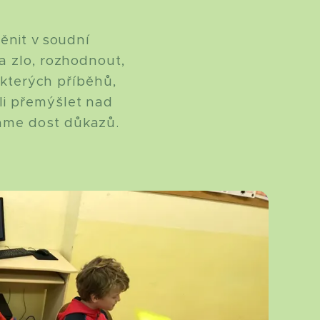
ěnit v soudní
a zlo, rozhodnout,
některých příběhů,
li přemýšlet nad
áme dost důkazů.