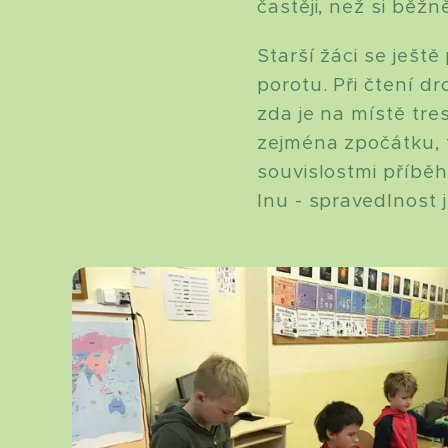
častěji, než si bě
Starší žáci se ješt
porotu. Při čtení d
zda je na místě tres
zejména zpočátku, 
souvislostmi příbě
Inu - spravedlnost j