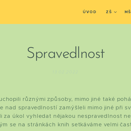
ÚVOD
ZŠ
M
Spravedlnost
13.02.2022
uchopili různými způsoby, mimo jiné také po
 se nad spravedlností zamýšleli mimo jiné při s
li za úkol vyhledat nějakou nespravedlnost ne
erým se na stránkách knih setkáváme velmi ča