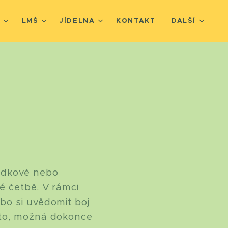
Š
LMŠ
JÍDELNA
KONTAKT
DALŠÍ
hádkově nebo
vé četbě. V rámci
bo si uvědomit boj
sto, možná dokonce