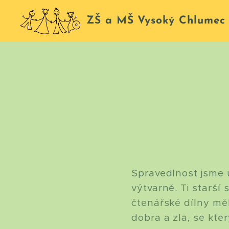
ZŠ a MŠ Vysoký Chlumec
Spravedlnost jsme 
výtvarně. Ti starší
čtenářské dílny mě
dobra a zla, se kt