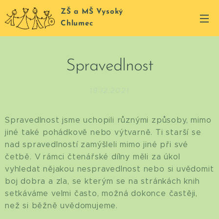
ZŠ a MŠ Vysoký
Chlumec
Spravedlnost
19.12.2021
Spravedlnost jsme uchopili různými způsoby, mimo
jiné také pohádkově nebo výtvarně. Ti starší se
nad spravedlností zamýšleli mimo jiné při své
četbě. V rámci čtenářské dílny měli za úkol
vyhledat nějakou nespravedlnost nebo si uvědomit
boj dobra a zla, se kterým se na stránkách knih
setkáváme velmi často, možná dokonce častěji,
než si běžně uvědomujeme.