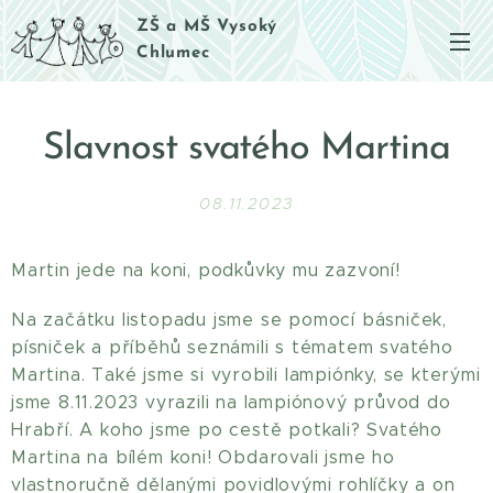
ZŠ a MŠ Vysoký
Chlumec
Slavnost svatého Martina
08.11.2023
Martin jede na koni, podkůvky mu zazvoní!
Na začátku listopadu jsme se pomocí básniček,
písniček a příběhů seznámili s tématem svatého
Martina. Také jsme si vyrobili lampiónky, se kterými
jsme 8.11.2023 vyrazili na lampiónový průvod do
Hrabří. A koho jsme po cestě potkali? Svatého
Martina na bílém koni! Obdarovali jsme ho
vlastnoručně dělanými povidlovými rohlíčky a on