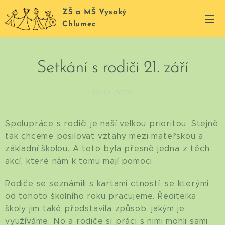
ZŠ a MŠ Vysoký
Chlumec
Setkání s rodiči 21. září
12.12.2021
Spolupráce s rodiči je naší velkou prioritou. Stejně
tak chceme posilovat vztahy mezi mateřskou a
základní školou. A toto byla přesně jedna z těch
akcí, které nám k tomu mají pomoci.
Rodiče se seznámili s kartami ctností, se kterými
od tohoto školního roku pracujeme. Ředitelka
školy jim také představila způsob, jakým je
využíváme. No a rodiče si práci s nimi mohli sami