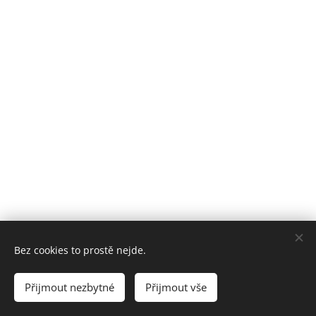
Bez cookies to prostě nejde.
Poslední aktualizace: 02. 07. 2026
Přijmout nezbytné
Přijmout vše
Vytvořeno službou
Webnode
Cookies