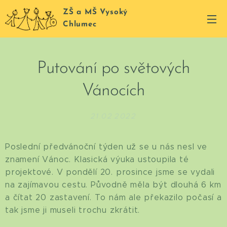
ZŠ a MŠ Vysoký
Chlumec
Putování po světových
Vánocích
21.02.2022
Poslední předvánoční týden už se u nás nesl ve
znamení Vánoc. Klasická výuka ustoupila té
projektové. V pondělí 20. prosince jsme se vydali
na zajímavou cestu. Původně měla být dlouhá 6 km
a čítat 20 zastavení. To nám ale překazilo počasí a
tak jsme ji museli trochu zkrátit.