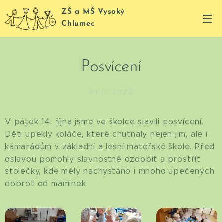
ZŠ a MŠ Vysoký
Chlumec
Posvícení
24.10.2022
V pátek 14. října jsme ve školce slavili posvícení.
Děti upekly koláče, které chutnaly nejen jim, ale i
kamarádům v základní a lesní mateřské škole. Před
oslavou pomohly slavnostně ozdobit a prostřít
stolečky, kde měly nachystáno i mnoho upečených
dobrot od maminek.