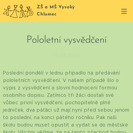
ZŠ a MŠ Vysoký
Chlumec
Pololetní vysvědčení
15.02.2023
Poslední pondělí v lednu připadlo na předávání
pololetních vysvědčení. V našem případě šlo o
výpis z vysvědčení a slovní hodnocení formou
osobního dopisu. Zatímco tři žáci dostali své
vůbec první vysvědčení, pochopitelně plné
jedniček, dva páťáci už mají nyní před sebou jenom
to poslední, na konci pátého ročníku. Pak naši
školu budou muset opustit a vydat se do městské
školy. Všichni věříme, že na tento přechod budou