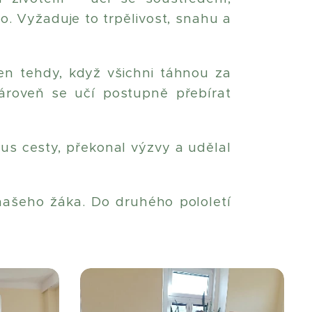
o. Vyžaduje to trpělivost, snahu a
en tehdy, když všichni táhnou za
roveň se učí postupně přebírat
kus cesty, překonal výzvy a udělal
našeho žáka. Do druhého pololetí