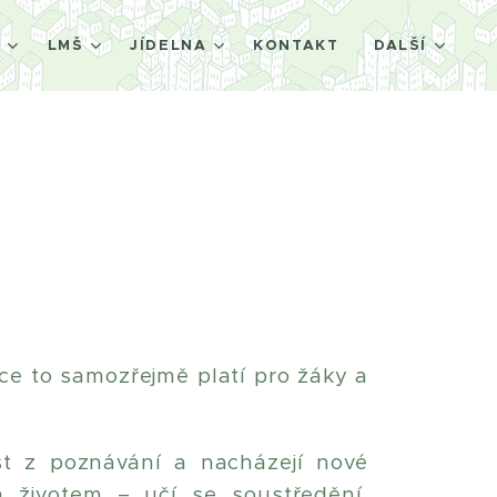
Š
LMŠ
JÍDELNA
KONTAKT
DALŠÍ
ce to samozřejmě platí pro žáky a
ost z poznávání a nacházejí nové
m životem – učí se soustředění,