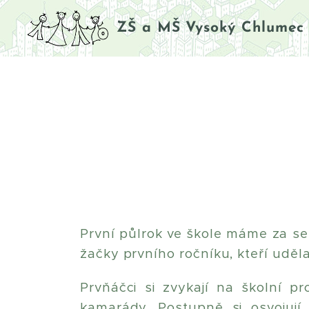
ZŠ a MŠ Vysoký Chlumec
První půlrok ve škole máme za se
žačky prvního ročníku, kteří uděla
Prvňáčci si zvykají na školní p
kamarády. Postupně si osvojují