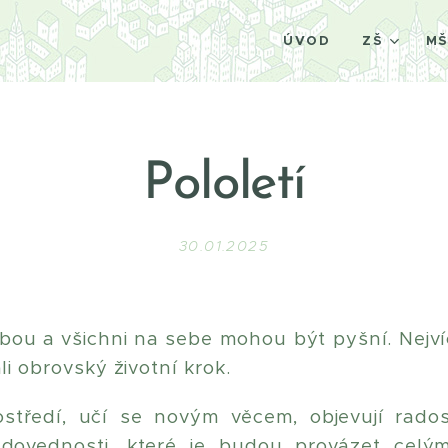
ÚVOD
ZŠ
M
Pololetí
30.01.2025
bou a všichni na sebe mohou být pyšní. Nejví
li obrovský životní krok.
rostředí, učí se novým věcem, objevují rad
 dovednosti, které je budou provázet celý