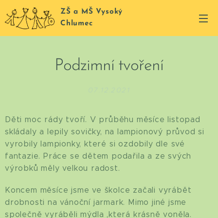
ZŠ a MŠ Vysoký
Chlumec
Podzimní tvoření
07.12.2021
Děti moc rády tvoří. V průběhu měsíce listopad
skládaly a lepily sovičky, na lampionový průvod si
vyrobily lampionky, které si ozdobily dle své
fantazie. Práce se dětem podařila a ze svých
výrobků měly velkou radost.
Koncem měsíce jsme ve školce začali vyrábět
drobnosti na vánoční jarmark. Mimo jiné jsme
společně vyráběli mýdla ,která krásně voněla.