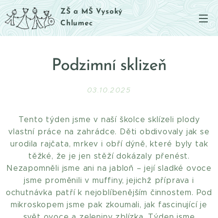
ZŠ a MŠ Vysoký
Chlumec
Podzimní sklizeň
03.10.2025
Tento týden jsme v naší školce sklízeli plody
vlastní práce na zahrádce. Děti obdivovaly jak se
urodila rajčata, mrkev i obří dýně, které byly tak
těžké, že je jen stěží dokázaly přenést.
Nezapomněli jsme ani na jabloň – její sladké ovoce
jsme proměnili v muffiny, jejichž příprava i
ochutnávka patří k nejoblíbenějším činnostem. Pod
mikroskopem jsme pak zkoumali, jak fascinující je
svět ovoce a zeleniny zblízka. Týden jsme