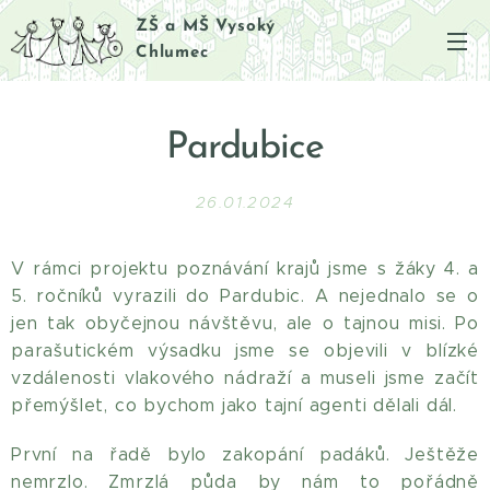
ZŠ a MŠ Vysoký
Chlumec
Pardubice
26.01.2024
V rámci projektu poznávání krajů jsme s žáky 4. a
5. ročníků vyrazili do Pardubic. A nejednalo se o
jen tak obyčejnou návštěvu, ale o tajnou misi. Po
parašutickém výsadku jsme se objevili v blízké
vzdálenosti vlakového nádraží a museli jsme začít
přemýšlet, co bychom jako tajní agenti dělali dál.
První na řadě bylo zakopání padáků. Ještěže
nemrzlo. Zmrzlá půda by nám to pořádně