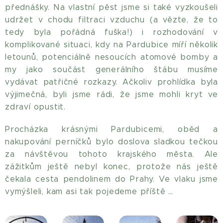
přednášky. Na vlastní pěst jsme si také vyzkoušeli
udržet v chodu filtraci vzduchu (a vězte, že to
tedy byla pořádná fuška!) i rozhodování v
komplikované situaci, kdy na Pardubice míří několik
letounů, potenciálně nesoucích atomové bomby a
my jako součást generálního štábu musíme
vydávat patřičné rozkazy. Ačkoliv prohlídka byla
výjimečná, byli jsme rádi, že jsme mohli kryt ve
zdraví opustit.
Procházka krásnými Pardubicemi, oběd a
nakupování perníčků bylo doslova sladkou tečkou
za návštěvou tohoto krajského města. Ale
zážitkům ještě nebyl konec, protože nás ještě
čekala cesta pendolinem do Prahy. Ve vlaku jsme
vymýšleli, kam asi tak pojedeme příště …