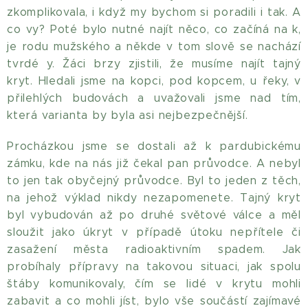
zkomplikovala, i když my bychom si poradili i tak. A
co vy? Poté bylo nutné najít něco, co začíná na k,
je rodu mužského a někde v tom slově se nachází
tvrdé y. Žáci brzy zjistili, že musíme najít tajný
kryt. Hledali jsme na kopci, pod kopcem, u řeky, v
přilehlých budovách a uvažovali jsme nad tím,
která varianta by byla asi nejbezpečnější.
Procházkou jsme se dostali až k pardubickému
zámku, kde na nás již čekal pan průvodce. A nebyl
to jen tak obyčejný průvodce. Byl to jeden z těch,
na jehož výklad nikdy nezapomenete. Tajný kryt
byl vybudován až po druhé světové válce a měl
sloužit jako úkryt v případě útoku nepřítele či
zasažení města radioaktivním spadem. Jak
probíhaly přípravy na takovou situaci, jak spolu
štáby komunikovaly, čím se lidé v krytu mohli
zabavit a co mohli jíst, bylo vše součástí zajímavé