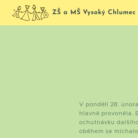
ZŠ a MŠ Vysoký Chlumec
V pondělí 28. února
hlavně provoněla. B
ochutnávku dalšího
oběhem se míchalo, 