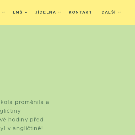
Š
LMŠ
JÍDELNA
KONTAKT
DALŠÍ
škola proměnila a
gličtiny
dvě hodiny před
l v angličtině!