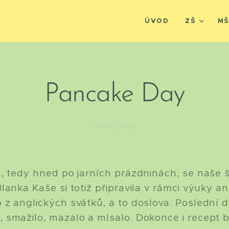
ÚVOD
ZŠ
M
Pancake Day
13.05.2022
, tedy hned po jarních prázdninách, se naše 
lanka Kaše si totiž připravila v rámci výuky an
 z anglických svátků, a to doslova. Poslední 
smažilo, mazalo a mlsalo. Dokonce i recept by