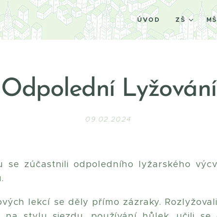
ÚVOD
ZŠ
M
Odpolední Lyžování
09.02.2024
ku se zúčastnili odpoledního lyžarského výcv
.
ých lekcí se děly přímo zázraky. Rozlyžovali 
li na stylu sjezdu, používání hůlek, učili s