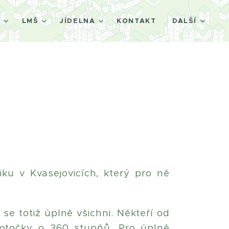
Š
LMŠ
JÍDELNA
KONTAKT
DALŠÍ
iku v Kvasejovicích, který pro ně
se totiž úplně všichni. Někteří od
e otočky o 360 stupňů. Pro úplně