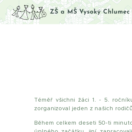
ZŠ a MŠ Vysoký Chlumec
Téměř všichni žáci 1. - 5. roční
zorganizoval jeden z našich rodičů
Během celkem deseti 50-ti minutov
úplného začátku, jiní zapracova