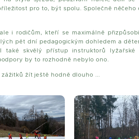
íležitost pro to, být spolu. Společně něčeho 
le i rodičům, kteří se maximálně přizpůsobil
celých pět dní pedagogickým dohledem a děte
také skvělý přístup instruktorů lyžařské š
podpory by to rozhodně nebylo ono.
zážitků žít ještě hodně dlouho ...