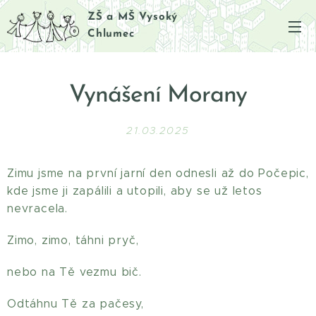
ZŠ a MŠ Vysoký
Chlumec
Vynášení Morany
21.03.2025
Zimu jsme na první jarní den odnesli až do Počepic,
kde jsme ji zapálili a utopili, aby se už letos
nevracela.
Zimo, zimo, táhni pryč,
nebo na Tě vezmu bič.
Odtáhnu Tě za pačesy,