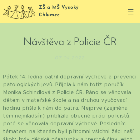
ZŠ a MŠ Vysoký
Chlumec
Návštěva z Policie ČR
07.04.2022
Pátek 14. ledna patřil dopravní výchově a prevenci
patologických jevů. Přijela k nám totiž poručík
Monika Schindlová z Policie ČR. Ráno se věnovala
dětem v mateřské škole a na druhou vyučovací
hodinu přišla k nám do patra. Nejprve (zejména
těm nejmladším) přiblížila obecně práci policistů,
poté se věnovala dopravní výchově. Posledním
tématem, na kterém byli přítomni všichni žáci naší
školy, byly dětské přestupky a trestné činy, jejich