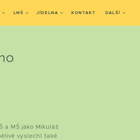
Š
LMŠ
JÍDELNA
KONTAKT
DALŠÍ
ho
MŠ a MŠ jako Mikuláš
pělivě vyslechl také