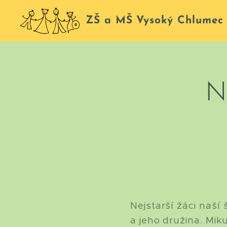
ZŠ a MŠ Vysoký Chlumec
N
Nejstarší žáci naší
a jeho družina. Mik