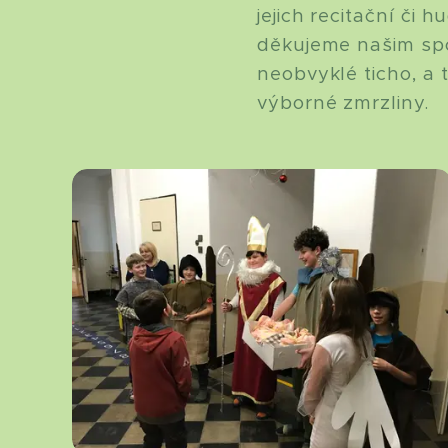
jejich recitační či
děkujeme našim spo
neobvyklé ticho, a
výborné zmrzliny.