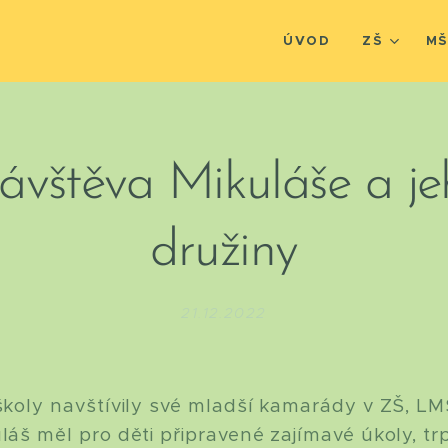
ÚVOD
ZŠ
M
ávštěva Mikuláše a je
družiny
21.12.2022
 školy navštívily své mladší kamarády v ZŠ, L
uláš měl pro děti připravené zajímavé úkoly, tr