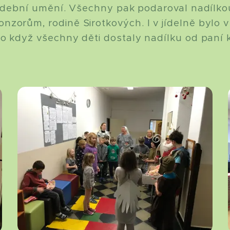
 hudební umění. Všechny pak podaroval nadílko
nzorům, rodině Sirotkových. I v jídelně bylo 
 to když všechny děti dostaly nadílku od paní