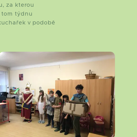
u, za kterou
v tom týdnu
 kuchařek v podobě