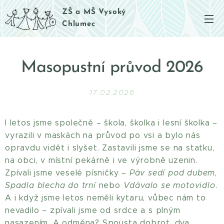
ZŠ a MŠ Vysoký
Chlumec
Masopustní průvod 2026
17.02.2026
I letos jsme společně – škola, školka i lesní školka –
vyrazili v maskách na průvod po vsi a bylo nás
opravdu vidět i slyšet. Zastavili jsme se na statku,
na obci, v místní pekárně i ve výrobně uzenin.
Zpívali jsme veselé písničky –
Páv sedí pod dubem
,
Spadla blecha do trní
nebo
Vdávalo se motovidlo
.
A i když jsme letos neměli kytaru, vůbec nám to
nevadilo – zpívali jsme od srdce a s plným
nasazením. A odměna? Spousta dobrot, dva