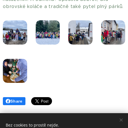
obrovské koláče a tradičně také pytel plný párků.
Share
Bez cookies to prostě nejde.