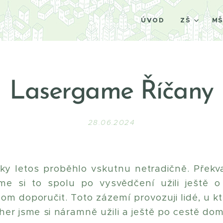
ÚVOD
ZŠ
M
Lasergame Říčany
28.06.2024
áky letos proběhlo vskutnu netradičně. Překv
me si to spolu po vysvědčení užili ještě 
m doporučit. Toto zázemí provozuji lidé, u kt
her jsme si náramně užili a ještě po cestě do