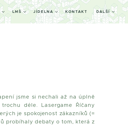
Š
LMŠ
JÍDELNA
KONTAKT
DALŠÍ
apení jsme si nechali až na úplně
o trochu déle. Lasergame Říčany
erých je spokojenost zákazníků (=
mů probíhaly debaty o tom, která z