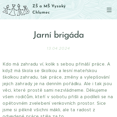
ZŠ a MŠ Vysoký
Chlumec
Jarní brigáda
13.04.2024
Kdo má zahradu ví, kolik s sebou přináší práce. A
když má škola se školkou a lesní mateřskou
školkou zahradu, tak práce, změny a vylepšování
jejich zahrady je na denním pořádku. Ale i tak jsou
věci, které prostě sami nezvládneme. Děkujeme
všem rodičům, kteří v sobotu přišli a podíleli se na
opětovném zvelebení venkovních prostor. Sice
jsme si pěkně všichni mákli, ale ta radost z
odvedené práce stála za to.