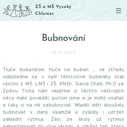
ZŠ a MŠ Vysoký
Chlumec
Bubnování
16.10.2023
Tluče bubeníček, tluče na buben ... ve středu
odpoledne se v naší tělocvičně bubeníky stali
všichni z MŠ, LMŠ i ZŠ. RNDr. David Cháb, Ph.D ze
Zpěvu Ticha nám nejdříve o těchto nástrojích
něco málo pověděl, potom jsme si je mohli osahat
a taky si na ně zabubnovat. Mladší děti zkoušely
bubnovat v daný okamžik a zvládly i udržet
základní rytmus. Žáci ze školy už rytmus
nakombinovali do více skupin, a udržet ten, který