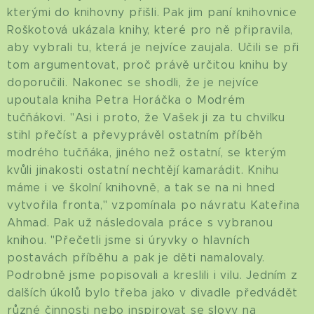
kterými do knihovny přišli. Pak jim paní knihovnice
Roškotová ukázala knihy, které pro ně připravila,
aby vybrali tu, která je nejvíce zaujala. Učili se při
tom argumentovat, proč právě určitou knihu by
doporučili. Nakonec se shodli, že je nejvíce
upoutala kniha Petra Horáčka o Modrém
tučňákovi. "Asi i proto, že Vašek ji za tu chvilku
stihl přečíst a převyprávěl ostatním příběh
modrého tučňáka, jiného než ostatní, se kterým
kvůli jinakosti ostatní nechtějí kamarádit. Knihu
máme i ve školní knihovně, a tak se na ni hned
vytvořila fronta," vzpomínala po návratu Kateřina
Ahmad. Pak už následovala práce s vybranou
knihou. "Přečetli jsme si úryvky o hlavních
postavách příběhu a pak je děti namalovaly.
Podrobně jsme popisovali a kreslili i vilu. Jedním z
dalších úkolů bylo třeba jako v divadle předvádět
různé činnosti nebo inspirovat se slovy na