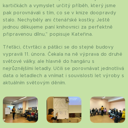
kartičkách a vymyslet určitý příběh, který jsme
pak porovnávali s tím, co se v knize doopravdy
stalo. Nechyběly ani čtenářské kostky. Ještě
jednou děkujeme paní knihovnici za perfektně
připravenou dílnu," popisuje Kateřina.
Třeťáci, čtvrťáci a páťáci se do stejné budovy
vypravili 11. února. Čekala na ně výprava do druhé
světové války, ale hlavně do hangáru s
nejrůznějšími letadly. Učili se porovnávat jednotlivá
data o letadlech a vnímat i souvislosti let výroby s
aktuálním světovým děním.