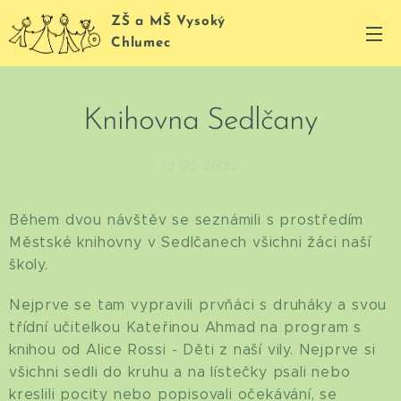
ZŠ a MŠ Vysoký
Chlumec
Knihovna Sedlčany
13.05.2022
Během dvou návštěv se seznámili s prostředím
Městské knihovny v Sedlčanech všichni žáci naší
školy.
Nejprve se tam vypravili prvňáci s druháky a svou
třídní učitelkou Kateřinou Ahmad na program s
knihou od Alice Rossi - Děti z naší vily. Nejprve si
všichni sedli do kruhu a na lístečky psali nebo
kreslili pocity nebo popisovali očekávání, se