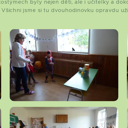
ostýmech byly nejen děti, ale i učitelky a do
Všichni jsme si tu dvouhodinovku opravdu užil