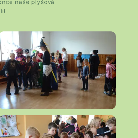
konce naše plyšová
i!