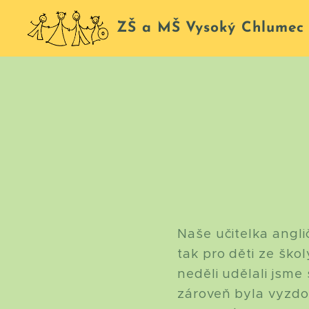
ZŠ a MŠ Vysoký Chlumec
Naše učitelka angli
tak pro děti ze ško
neděli udělali jsme s
zároveň byla vyzdob