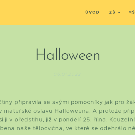
ÚVOD
ZŠ
M
Halloween
06.01.2022
čtiny připravila se svými pomocníky jak pro žá
ly mateřské oslavu Halloweena. A protože přip
i ji v předstihu, již v pondělí 25. října. Kouzel
ena naše tělocvična, ve které se odehrálo něko