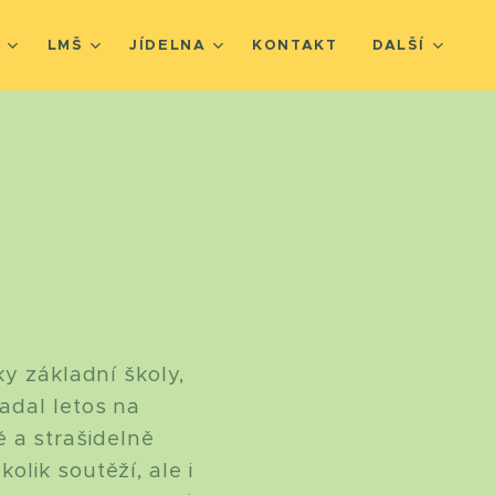
Š
LMŠ
JÍDELNA
KONTAKT
DALŠÍ
ky základní školy,
adal letos na
ně a strašidelně
lik soutěží, ale i