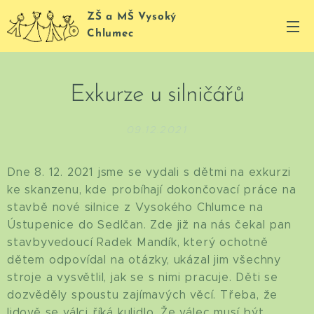
ZŠ a MŠ Vysoký
Chlumec
Exkurze u silničářů
09.12.2021
Dne 8. 12. 2021 jsme se vydali s dětmi na exkurzi
ke skanzenu, kde probíhají dokončovací práce na
stavbě nové silnice z Vysokého Chlumce na
Ústupenice do Sedlčan. Zde již na nás čekal pan
stavbyvedoucí Radek Mandík, který ochotně
dětem odpovídal na otázky, ukázal jim všechny
stroje a vysvětlil, jak se s nimi pracuje. Děti se
dozvěděly spoustu zajímavých věcí. Třeba, že
lidově se válci říká kulidlo. Že válec musí být