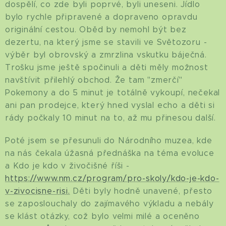
dospělí, co zde byli poprvé, byli uneseni. Jídlo
bylo rychle připravené a dopraveno opravdu
originální cestou. Oběd by nemohl být bez
dezertu, na který jsme se stavili ve Světozoru -
výběr byl obrovský a zmrzlina vskutku báječná.
Trošku jsme ještě spočinuli a děti měly možnost
navštívit přilehlý obchod. Že tam "zmerčí"
Pokemony a do 5 minut je totálně vykoupí, nečekal
ani pan prodejce, který hned vyslal echo a děti si
rády počkaly 10 minut na to, až mu přinesou další.
Poté jsem se přesunuli do Národního muzea, kde
na nás čekala úžasná přednáška na téma evoluce
a Kdo je kdo v živočišné říši -
https://www.nm.cz/program/pro-skoly/kdo-je-kdo-
v-zivocisne-risi.
Děti byly hodně unavené, přesto
se zaposlouchaly do zajímavého výkladu a nebály
se klást otázky, což bylo velmi milé a oceněno