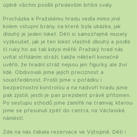
úplně všichni posílili především břišní svaly.
Procházka k Pražskému hradu vedla mimo jiné
kolem vstupní brány, na které byla ukázka, jak
dlouhý je jeden loket. Děti si samozřejmě musely
vyzkoušet, jak je ten loket vlastně dlouhý a podle
čí ruky ho asi tak kdysi měřili. Pražský hrad nás
uvítal střídáním stráží, takže někteří konečně
uvěřili, že hradní stráž nejsou jen figurky, ale živí
lidé. Obdivovali jsme jejich preciznost a
soustředěnost. Prošli jsme v pořádku i
bezpečnostní kontrolou a na nádvoří hradu jsme
pak zjistili, jestli je pan prezident právě přítomen.
Po sestupu schodů jsme zamířili na tramvaj, kterou
jsme se přesunuli zpět do centra, na Václavské
náměstí.
Zde na nás čekala rezervace ve Výtopně. Děti i