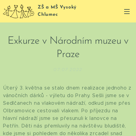
ZŠ a MŠ Vysoký
Chlumec
Exkurze v Národním muzeu v
Praze
07.07.2022
Úterý 3. května se stalo dnem realizace jednoho z
vánočních dárků - výletu do Prahy. Sešli jsme se v
Sedlčanech na vlakovém nádraží, odkud jsme přes
Olbramovice cestovali vlakem. Po příjezdu na
hlavní nádraží jsme se přesunuli k lanovce na
Petřín. Děti nás přemluvily na návštěvu bludiště,
kde jsme si pohledem do několika zrcadel snad