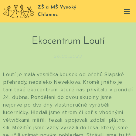
ZŠ a MŠ Vysoký
Chlumec
Ekocentrum Loutí
26.05.2023
Loutí je malá vesnička kousek od břehů Slapské
přehrady, nedaleko Neveklova. Kromě jiného je
tam také ekocentrum, které nás přivítalo v pondělí
24. dubna. Rozděleni do dvou skupiny jsme
nejprve po dva dny vlastnoručně vyráběli
lucerničky. Hledali jsme strom či keř s vhodnými
větvičkami, měřili, řezali, spojovali, zdobili plátno,
šili. Mezitím jsme vždy vyrazili do lesa, který jsme
se učili vnímat novým pohledem. Strávili jsme tu tři