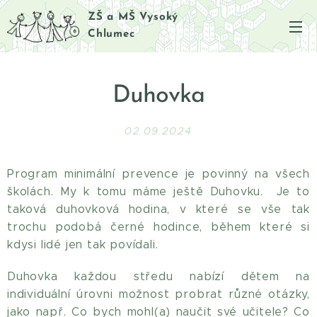
ZŠ a MŠ Vysoký
Chlumec
Duhovka
02.09.2024
Program minimální prevence je povinný na všech
školách. My k tomu máme ještě Duhovku. Je to
taková duhovková hodina, v které se vše tak
trochu podobá černé hodince, během které si
kdysi lidé jen tak povídali.
Duhovka každou středu nabízí dětem na
individuální úrovni možnost probrat různé otázky,
jako např. Co bych mohl(a) naučit své učitele? Co