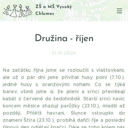
ZŠ a MŠ Vysoký
Chlumec
Družina - říjen
31.10.2024
Na začátku října jsme se rozloučili s vlaštovkami,
ale už o pár dní jsme přivítali husy polní (7.10.),
jediné husy s oranžovými nohami. Co se týká
barev, všimli jsme si, že jeleni a srnci převlékají
kabát z červené do šedohnědé. Starší srnci navíc
koncem měsíce shazují parůžky (23.10.), mladší až
později. Přilétli havrani, Slunce vstoupilo do
znamení Štíra (23.10.), probíhá daňčí říje a poslední
říjnový den odlétají špačci. Děje se toho kolem nás