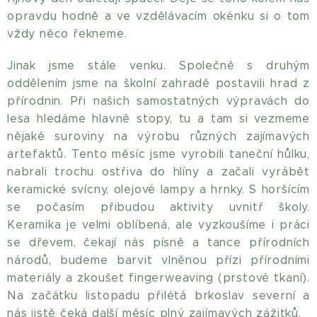
opravdu hodně a ve vzdělávacím okénku si o tom
vždy něco řekneme.
Jinak jsme stále venku. Společně s druhým
oddělením jsme na školní zahradě postavili hrad z
přírodnin. Při našich samostatných výpravách do
lesa hledáme hlavně stopy, tu a tam si vezmeme
nějaké suroviny na výrobu různých zajímavých
artefaktů. Tento měsíc jsme vyrobili taneční hůlku,
nabrali trochu ostřiva do hlíny a začali vyrábět
keramické svícny, olejové lampy a hrnky. S horšícím
se počasím přibudou aktivity uvnitř školy.
Keramika je velmi oblíbená, ale vyzkoušíme i práci
se dřevem, čekají nás písně a tance přírodních
národů, budeme barvit vlněnou přízi přírodními
materiály a zkoušet fingerweaving (prstové tkaní).
Na začátku listopadu přilétá brkoslav severní a
nás jistě čeká další měsíc plný zajímavých zážitků.