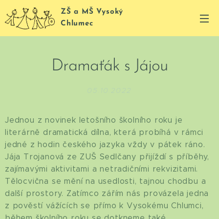
ZŠ a MŠ Vysoký
Chlumec
Dramaťák s Jájou
05.10.2022
Jednou z novinek letošního školního roku je
literárně dramatická dílna, která probíhá v rámci
jedné z hodin českého jazyka vždy v pátek ráno.
Jája Trojanová ze ZUŠ Sedlčany přijíždí s příběhy,
zajímavými aktivitami a netradičními rekvizitami.
Tělocvična se mění na usedlosti, tajnou chodbu a
další prostory. Zatímco zářím nás provázela jedna
z pověstí vážících se přímo k Vysokému Chlumci,
během školního roku se dotkneme také