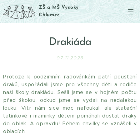
ZŠ a MŠ Vysoký
Chlumec
Drakiáda
07.11.2023
Protože k podzimním radovánkám patří pouštění
draků, uspořádali jsme pro všechny děti a rodiče
naší školy drakiádu. Sešli jsme se v hojném počtu
před školou, odkud jsme se vydali na nedalekou
louku. Vítr nám sice moc nefoukal, ale stateční
tatínkové i maminky dětem pomáhali dostat draky
do oblak. A opravdu! Během chvilky se vznášeli v
oblacích.