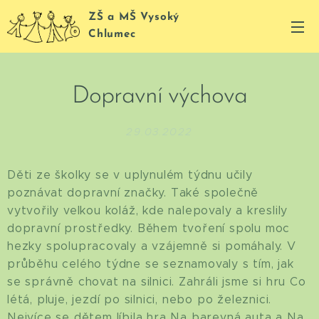
ZŠ a MŠ Vysoký
Chlumec
Dopravní výchova
29.03.2022
Děti ze školky se v uplynulém týdnu učily
poznávat dopravní značky. Také společně
vytvořily velkou koláž, kde nalepovaly a kreslily
dopravní prostředky. Během tvoření spolu moc
hezky spolupracovaly a vzájemně si pomáhaly. V
průběhu celého týdne se seznamovaly s tím, jak
se správně chovat na silnici. Zahráli jsme si hru Co
létá, pluje, jezdí po silnici, nebo po železnici.
Nejvíce se dětem líbila hra Na barevná auta a Na