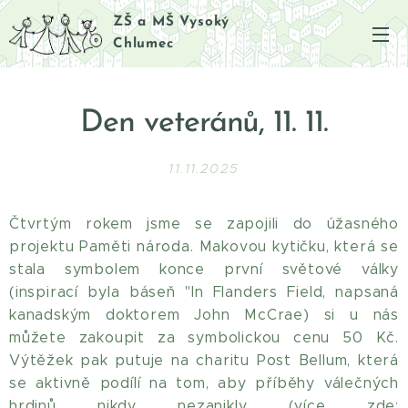
ZŠ a MŠ Vysoký
Chlumec
Den veteránů, 11. 11.
11.11.2025
Čtvrtým rokem jsme se zapojili do úžasného
projektu Paměti národa. Makovou kytičku, která se
stala symbolem konce první světové války
(inspirací byla báseň "In Flanders Field, napsaná
kanadským doktorem John McCrae) si u nás
můžete zakoupit za symbolickou cenu 50 Kč.
Výtěžek pak putuje na charitu Post Bellum, která
se aktivně podílí na tom, aby příběhy válečných
hrdinů nikdy nezanikly (více zde: