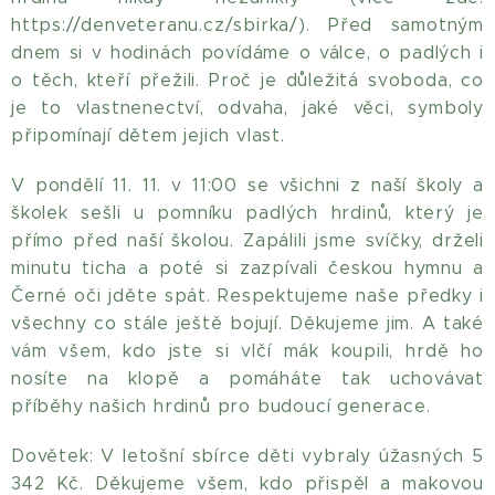
https://denveteranu.cz/sbirka/). Před samotným
dnem si v hodinách povídáme o válce, o padlých i
o těch, kteří přežili. Proč je důležitá svoboda, co
je to vlastnenectví, odvaha, jaké věci, symboly
připomínají dětem jejich vlast.
V pondělí 11. 11. v 11:00 se všichni z naší školy a
školek sešli u pomníku padlých hrdinů, který je
přímo před naší školou. Zapálili jsme svíčky, drželi
minutu ticha a poté si zazpívali českou hymnu a
Černé oči jděte spát. Respektujeme naše předky i
všechny co stále ještě bojují. Děkujeme jim. A také
vám všem, kdo jste si vlčí mák koupili, hrdě ho
nosíte na klopě a pomáháte tak uchovávat
příběhy našich hrdinů pro budoucí generace.
Dovětek: V letošní sbírce děti vybraly úžasných 5
342 Kč. Děkujeme všem, kdo přispěl a makovou