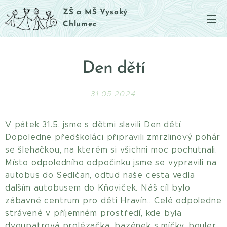
ZŠ a MŠ Vysoký
Chlumec
Den dětí
31.05.2024
V pátek 31.5. jsme s dětmi slavili Den dětí.
Dopoledne předškoláci připravili zmrzlinový pohár
se šlehačkou, na kterém si všichni moc pochutnali.
Místo odpoledního odpočinku jsme se vypravili na
autobus do Sedlčan, odtud naše cesta vedla
dalším autobusem do Kňoviček. Náš cíl bylo
zábavné centrum pro děti Hravín.. Celé odpoledne
strávené v příjemném prostředí, kde byla
dvoupatrová prolézačka, bazének s míčky, bouler